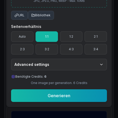
JPG, JPEG, PNG, WebP - Max. 10MB
URL
Bibliothek
Seitenverhältnis
Auto
1:1
1:2
2:1
2:3
3:2
4:3
3:4
Advanced settings
Benötigte Credits:
6
One image per generation.
6
Credits
Generieren