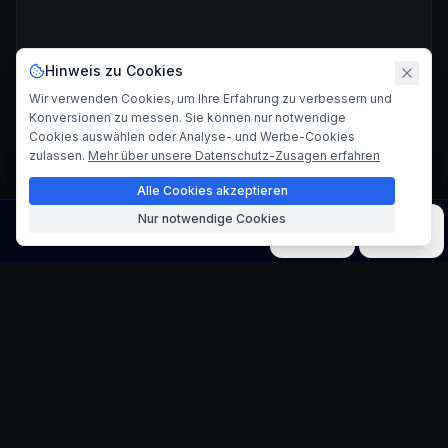
Hinweis zu Cookies
Wir verwenden Cookies, um Ihre Erfahrung zu verbessern und
Konversionen zu messen. Sie können nur notwendige
Cookies auswählen oder Analyse- und Werbe-Cookies
zulassen.
Mehr über unsere Datenschutz-Zusagen erfahren
Alle Cookies akzeptieren
Nur notwendige Cookies
Bild
Video
Musik
Modelle
Werkzeuge
Studio Ghibli Stil Generator
Verwandeln Sie Bilder in magische Anime-Kunst
Wandeln Sie jedes Bild in bezaubernde Studio Ghibli-Stil