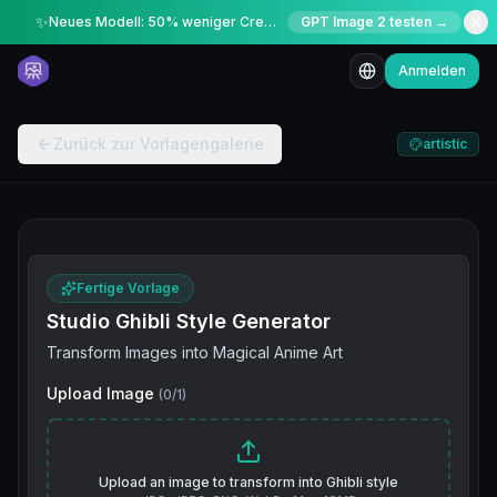
✨
Neues Modell: 50% weniger Credits für kurze Zeit
GPT Image 2 testen →
Anmelden
Zurück zur Vorlagengalerie
artistic
Fertige Vorlage
Studio Ghibli Style Generator
Transform Images into Magical Anime Art
Upload Image
(
0
/
1
)
Upload an image to transform into Ghibli style