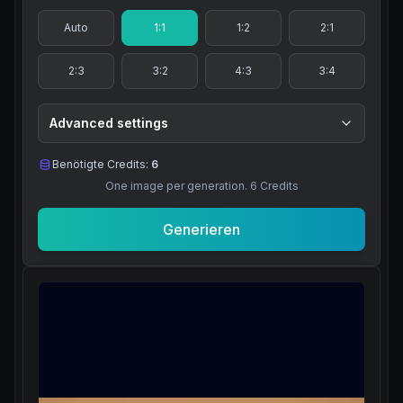
Auto
1:1
1:2
2:1
2:3
3:2
4:3
3:4
Advanced settings
Benötigte Credits:
6
One image per generation.
6
Credits
Generieren