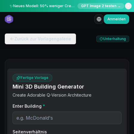
✨
Neues Modell: 50% weniger Credits für kurze Zeit
GPT Image 2 testen →
Anmelden
Zurück zur Vorlagengalerie
Unterhaltung
Fertige Vorlage
Mini 3D Building Generator
Create Adorable Q-Version Architecture
Enter Building
*
Seitenverhältnis