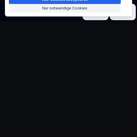
Nur notwendige Cookies
Bild
Video
Musik
Modelle
Werkzeuge
Mini-3D-Gebäude-
Generator
Erstellen Sie niedliche Q-Version Architektur
Entwerfen Sie charmante Miniatur-3D-
Gebäude mit skurrilem Q-Version-Stil,
komplett mit niedlichen Details, warmer
Beleuchtung und reizvollen städtischen
Umgebungen. Perfekt für die Erstellung