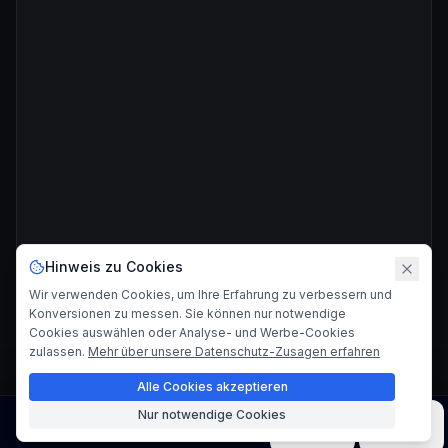
Hinweis zu Cookies
Wir verwenden Cookies, um Ihre Erfahrung zu verbessern und
Konversionen zu messen. Sie können nur notwendige
Cookies auswählen oder Analyse- und Werbe-Cookies
zulassen.
Mehr über unsere Datenschutz-Zusagen erfahren
Alle Cookies akzeptieren
Nur notwendige Cookies
Bild
Video
Musik
Modelle
Werkzeuge