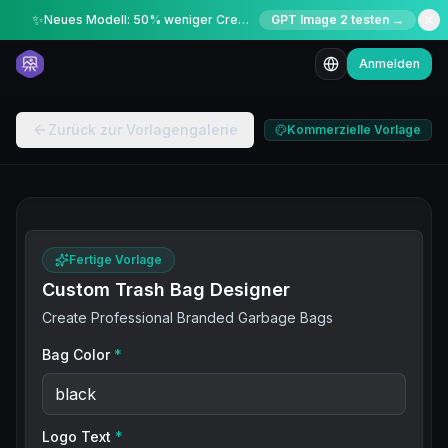
✨
Neues Modell: 50% weniger Credits für kurze Zeit
GPT Image 2 testen →
Anmelden
Zurück zur Vorlagengalerie
Kommerzielle Vorlage
Fertige Vorlage
Custom Trash Bag Designer
Create Professional Branded Garbage Bags
Bag Color
*
Logo Text
*