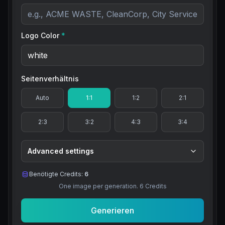
Logo Color
*
Seitenverhältnis
Auto
1:1
1:2
2:1
2:3
3:2
4:3
3:4
Advanced settings
Benötigte Credits:
6
One image per generation.
6
Credits
Generieren