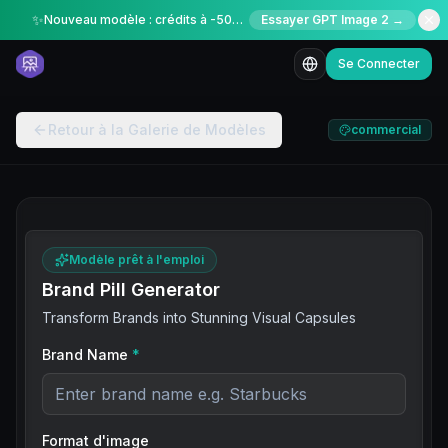
✨
Nouveau modèle : crédits à -50% pour une durée limitée
Essayer GPT Image 2 →
Se Connecter
Retour à la Galerie de Modèles
commercial
Modèle prêt à l'emploi
Brand Pill Generator
Transform Brands into Stunning Visual Capsules
Brand Name
*
Format d'image