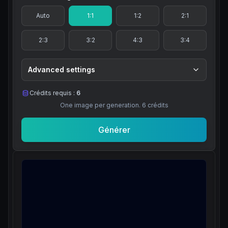
Auto
1:1
1:2
2:1
2:3
3:2
4:3
3:4
Advanced settings
Crédits requis :
6
One image per generation.
6
crédits
Générer