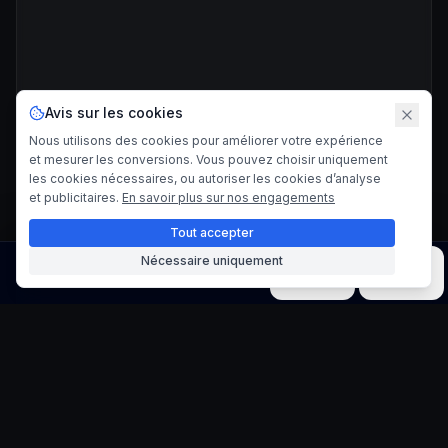
Avis sur les cookies
Nous utilisons des cookies pour améliorer votre expérience
et mesurer les conversions. Vous pouvez choisir uniquement
les cookies nécessaires, ou autoriser les cookies d’analyse
et publicitaires.
En savoir plus sur nos engagements
Tout accepter
Nécessaire uniquement
Image
Vidéo
Musique
Modèles
Outils
Générateur de pilule de
marque