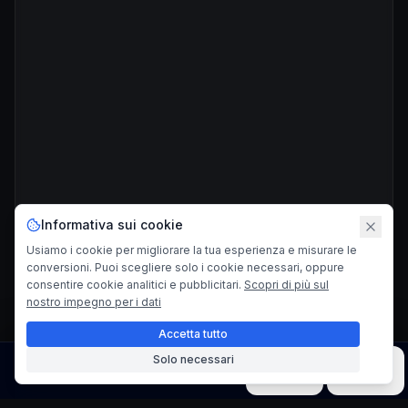
Informativa sui cookie
Usiamo i cookie per migliorare la tua esperienza e misurare le
conversioni. Puoi scegliere solo i cookie necessari, oppure
consentire cookie analitici e pubblicitari.
Scopri di più sul
nostro impegno per i dati
Accetta tutto
Solo necessari
Immagine
Video
Musica
Modelli
Strumenti