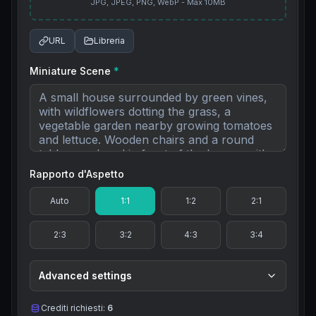
JPG, JPEG, PNG, WebP - Max 10MB
URL
Libreria
Miniature Scene
*
Rapporto d'Aspetto
Auto
1:1
1:2
2:1
2:3
3:2
4:3
3:4
Advanced settings
Crediti richiesti:
6