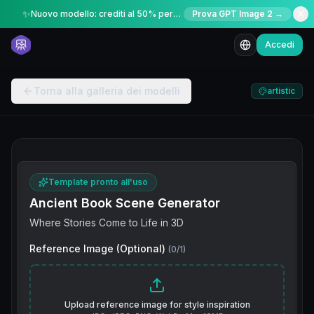
✨
Nuovo modello: crediti al 50% per un periodo limitato
Prova GPT Image 2 →
Accedi
Torna alla galleria dei modelli
artistic
Template pronto all'uso
Ancient Book Scene Generator
Where Stories Come to Life in 3D
Reference Image (Optional)
(
0
/
1
)
Upload reference image for style inspiration