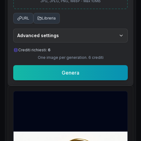
JPG, JPEG, PNG, WebP - Max 10MB
URL
Libreria
Advanced settings
Crediti richiesti:
6
One image per generation.
6
crediti
Genera