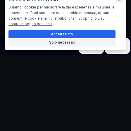
Usiamo i cookie per migliorare la tua esperienza e misurare le
conversioni. Puoi scegliere solo i cookie necessari, oppure
consentire cookie analitici e pubblicitari.
Scopri di più sul
nostro impegno per i dati
Accetta tutto
Solo necessari
Immagine
Video
Musica
Modelli
Strumenti
Generatore di Spille
Smaltate Kawaii
Trasforma Immagini in Adorabili Spille da
Collezione