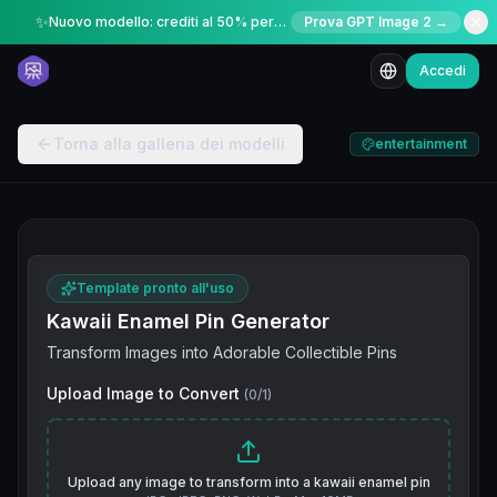
✨
Nuovo modello: crediti al 50% per un periodo limitato
Prova GPT Image 2 →
Accedi
Torna alla galleria dei modelli
entertainment
Template pronto all'uso
Kawaii Enamel Pin Generator
Transform Images into Adorable Collectible Pins
Upload Image to Convert
(
0
/
1
)
Upload any image to transform into a kawaii enamel pin