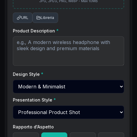
JPG, JPEG, PNG, WebP - Max 10MB
URL
Libreria
Product Description
*
Design Style
*
Presentation Style
*
Rapporto d'Aspetto