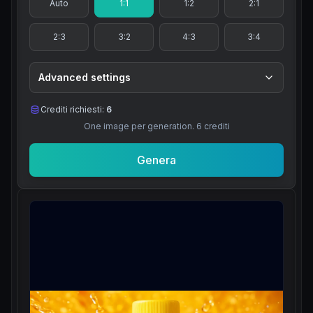
Auto
1:1
1:2
2:1
2:3
3:2
4:3
3:4
Advanced settings
Crediti richiesti:
6
One image per generation.
6
crediti
Genera