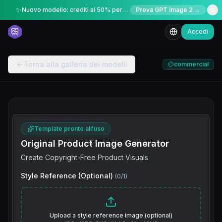
✨
Nuovo modello: crediti al 50% per un periodo limitato
Prova GPT Image 2 →
Accedi
Torna alla galleria dei modelli
commercial
Template pronto all'uso
Original Product Image Generator
Create Copyright-Free Product Visuals
Style Reference (Optional)
(
0
/
1
)
Upload a style reference image (optional)