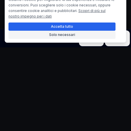
conversioni. Puoi scegliere solo i cookie necessari, oppure
consentire cookie analitici e pubblicitari.
Scopri di più sul
nostro impegno per i dati
Accetta tutto
Solo necessari
Immagine
Video
Musica
Modelli
Strumenti
Generatore di Immagini di Prodotti
Originali
Crea Visuali di Prodotti Senza Copyright
Genera immagini di prodotto completamente originali per
evitare problemi di copyright. Perfetto per creare design di
prodotto unici, prototipi e visual commerciali sicuri per l'uso
aziendale.