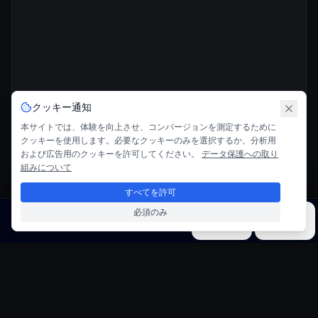
クッキー通知
本サイトでは、体験を向上させ、コンバージョンを測定するために
クッキーを使用します。必要なクッキーのみを選択するか、分析用
および広告用のクッキーを許可してください。
データ保護への取り
組みについて
すべてを許可
必須のみ
画像
ビデオ
音楽
モデル
ツール
パスポートスタンプジェネレーター