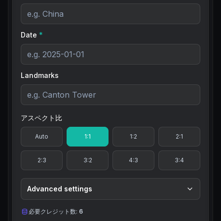
Date
*
Landmarks
アスペクト比
Auto
1:1
1:2
2:1
2:3
3:2
4:3
3:4
Advanced settings
必要クレジット数:
6