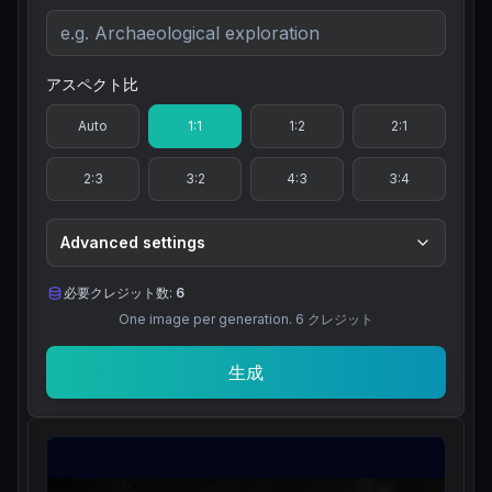
アスペクト比
Auto
1:1
1:2
2:1
2:3
3:2
4:3
3:4
Advanced settings
必要クレジット数:
6
One image per generation.
6
クレジット
生成