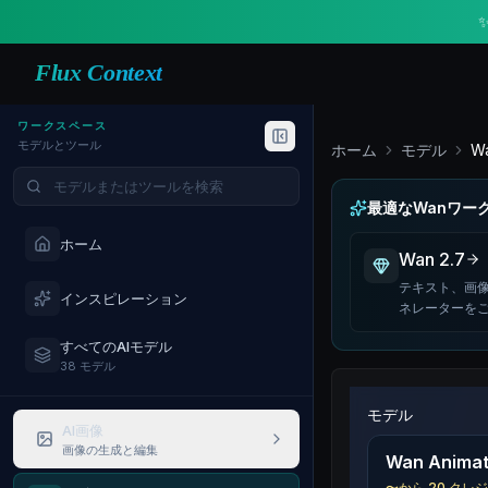
Flux Context
ワークスペース
モデルとツール
ホーム
モデル
Wa
モデルやツールを検索
最適なWanワー
ホーム
Wan 2.7
テキスト、画
インスピレーション
ネレーターを
すべてのAIモデル
38 モデル
モデル
AI画像
画像の生成と編集
Wan Anima
〜から
20
クレジ