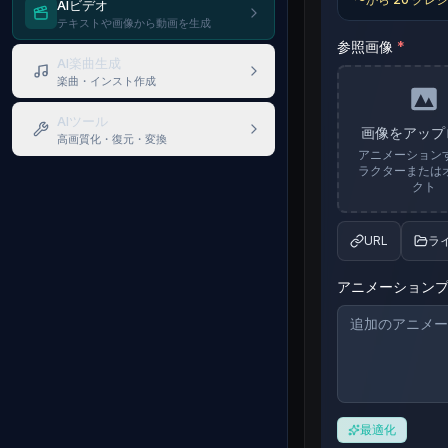
AIビデオ
テキストや画像から動画を生成
参照画像
*
AI楽曲生成
楽曲・インスト作成
AIツール
画像をアップ
高画質化・復元・変換
アニメーション
ラクターまたは
クト
URL
ラ
アニメーション
最適化