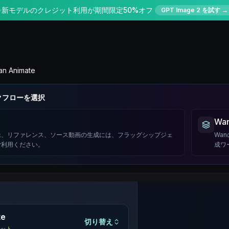
✨
新モデルのクレジット利用が期間限定50%オフ
GPT Image 2 を試す →
n Animate
クフローを選択
Wan
像、リファレンス、ソース動画の生成には、フラッグシップジェ
Wa
ご利用ください。
成ワ
te
切り替え
ット