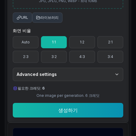
JPG, JPEG, PNG, WebP - 최대 10MB
URL
라이브러리
화면 비율
Auto
1:1
1:2
2:1
2:3
3:2
4:3
3:4
Advanced settings
필요한 크레딧:
6
One image per generation.
6
크레딧
생성하기