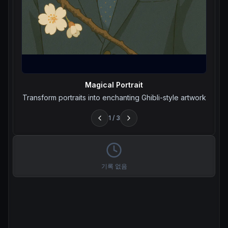
Magical Portrait
Transform portraits into enchanting Ghibli-style artwork
1
/
3
기록 없음