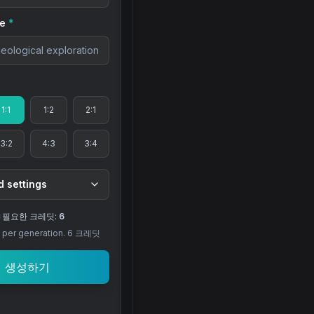
e
*
1:1
1:2
2:1
3:2
4:3
3:4
 settings
필요한 크레딧:
6
per generation.
6
크레딧
생성하기