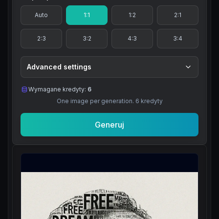
Auto
1:1
1:2
2:1
2:3
3:2
4:3
3:4
Advanced settings
Wymagane kredyty:
6
One image per generation.
6
kredyty
Generuj