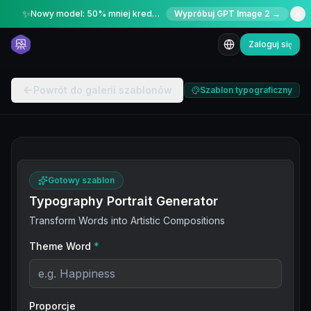
✨
Nowy model: 50% mniej kredytów przez ograniczony czas
Wypróbuj GPT Image 2 →
Zaloguj się
Powrót do galerii szablonów
Szablon typograficzny
Gotowy szablon
Typography Portrait Generator
Transform Words into Artistic Compositions
Theme Word
*
Proporcje