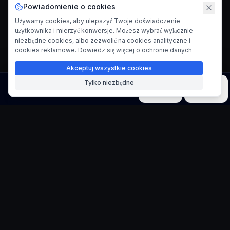
Powiadomienie o cookies
Używamy cookies, aby ulepszyć Twoje doświadczenie
użytkownika i mierzyć konwersje. Możesz wybrać wyłącznie
niezbędne cookies, albo zezwolić na cookies analityczne i
cookies reklamowe.
Dowiedz się więcej o ochronie danych
Akceptuj wszystkie cookies
Tylko niezbędne
Obraz
Wideo
Muzyka
Modele
Narzędzia
Generator portretów
typograficznych
Przekształć słowa w artystyczne kompozycje
Twórz oszałamiające portrety