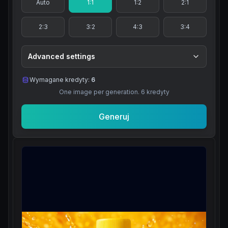
Auto
1:1
1:2
2:1
2:3
3:2
4:3
3:4
Advanced settings
Wymagane kredyty:
6
One image per generation.
6
kredyty
Generuj