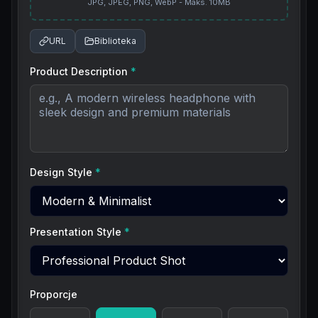
JPG, JPEG, PNG, WebP - Maks. 10MB
URL
Biblioteka
Product Description
*
Design Style
*
Presentation Style
*
Proporcje