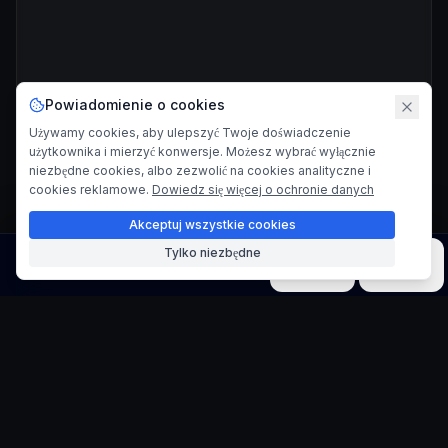
Powiadomienie o cookies
Używamy cookies, aby ulepszyć Twoje doświadczenie
użytkownika i mierzyć konwersje. Możesz wybrać wyłącznie
niezbędne cookies, albo zezwolić na cookies analityczne i
cookies reklamowe.
Dowiedz się więcej o ochronie danych
Akceptuj wszystkie cookies
Tylko niezbędne
Obraz
Wideo
Muzyka
Modele
Narzędzia
Generator oryginalnych obrazów
produktów