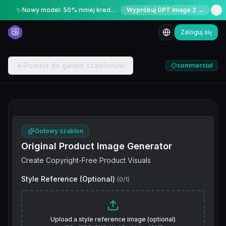
✨
Nowy model: 50% mniej kredytów przez ograniczony czas
Wypróbuj GPT Image 2 →
Zaloguj się
Powrót do galerii szablonów
commercial
Gotowy szablon
Original Product Image Generator
Create Copyright-Free Product Visuals
Style Reference (Optional)
(
0
/
1
)
Upload a style reference image (optional)