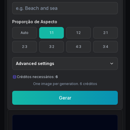
Proporção de Aspecto
Auto
1:1
1:2
2:1
2:3
3:2
4:3
3:4
Advanced settings
Créditos necessários:
6
One image per generation.
6
créditos
Gerar