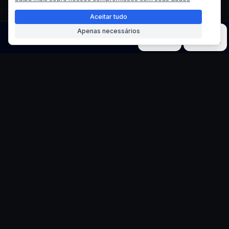
Aceitar tudo
Apenas necessários
Imagem
Vídeo
Música
Modelos
Ferramentas
Gerador de Micro
Mundos
Crie Cenas em Miniatura Dentro de Objetos do
Dia a Dia
Desenvolva mundos em miniatura surreais
e cativantes contidos em objetos do
cotidiano. Crie efeitos realistas de fotografia