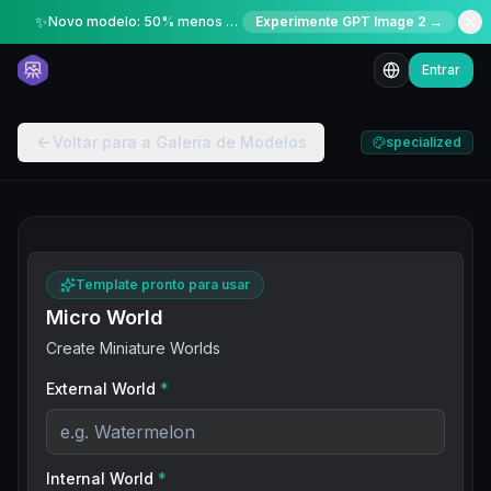
✨
Novo modelo: 50% menos créditos por tempo limitado
Experimente GPT Image 2 →
Entrar
Voltar para a Galeria de Modelos
specialized
Template pronto para usar
Micro World
Create Miniature Worlds
External World
*
Internal World
*