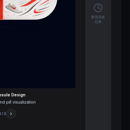
暂无历史
记录
psule Design
d pill visualization
1
/
2