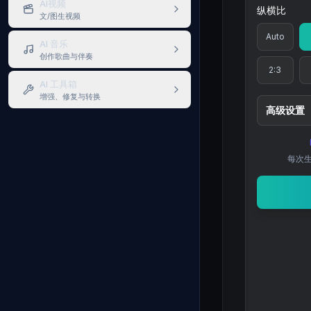
AI视频
纵横比
文/图生视频
Auto
AI 音乐
创作歌曲与伴奏
2:3
AI 工具箱
增强、修复与转换
高级设置
每次