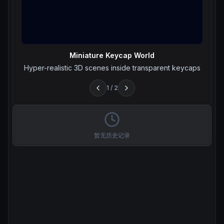
Miniature Keycap World
Hyper-realistic 3D scenes inside transparent keycaps
1
/
2
暂无历史记录