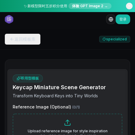
✨
新模型限时五折积分使用
体验 GPT Image 2 →
登录
返回模板库
specialized
即用型模板
Keycap Miniature Scene Generator
Transform Keyboard Keys into Tiny Worlds
Reference Image (Optional)
(
0
/
1
)
Upload reference image for style inspiration