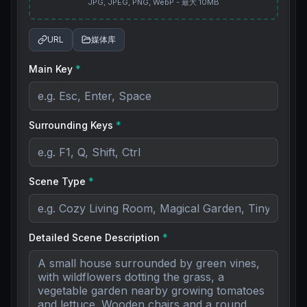
JPG, JPEG, PNG, WebP - 最大 10MB
URL
媒体库
Main Key
*
Surrounding Keys
*
Scene Type
*
Detailed Scene Description
*