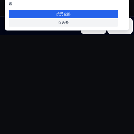
诺
接受全部
仅必要
图片
视频
音乐
模型
工具
键帽微型场景生成器
将键盘按键转化为微型世界
在透明机械键盘键帽内创建令人惊叹的写实场
景。每个微型世界都具有电影级照明、详细环
境和专业的3D渲染质量。