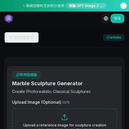
✨
新模型限时五折积分使用
体验 GPT Image 2 →
登录
返回模板库
artistic
即用型模板
Marble Sculpture Generator
Create Photorealistic Classical Sculptures
Upload Image (Optional)
(
0
/
1
)
Upload a reference image for sculpture creation