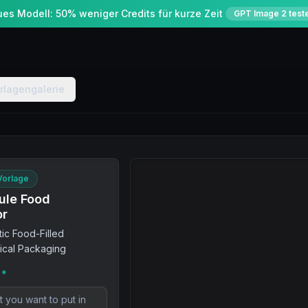
es Modell: 50% weniger Credits für kurze Zeit
GPT Image 2 test
rlagengalerie
Vorlage
sule Food
or
tic Food-Filled
ical Packaging
*