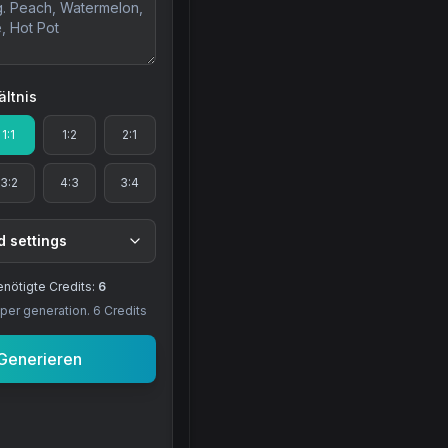
ältnis
1:1
1:2
2:1
3:2
4:3
3:4
 settings
nötigte Credits:
6
per generation.
6
Credits
Generieren