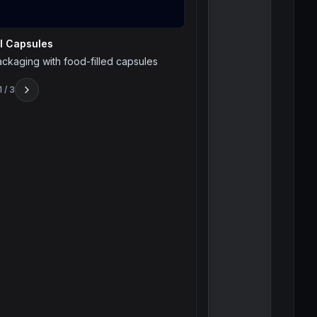
ll Capsules
ckaging with food-filled capsules
1
/
3