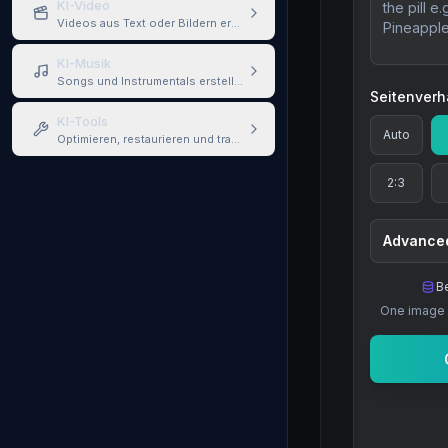
KI-Video
Videos aus Text oder Bildern erstellen
KI-Musik
Songs und Instrumentals erstellen
Seitenverh
KI-Tools
Auto
Optimieren, restaurieren und transformieren
2:3
Advanced
Be
One image 