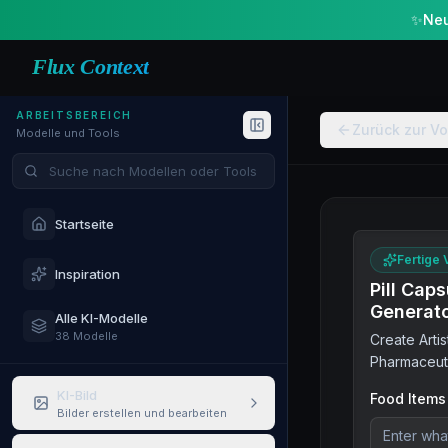
✨
Neu
Flux Context
ARBEITSBEREICH
Zurück zur Vo
Modelle und Tools
Modelle und Tools suchen
Startseite
Fertige 
Inspiration
Pill Cap
Generat
Alle KI-Modelle
38 Modelle
Create Artis
Pharmaceut
KI-Bild
Food Items
Bilder erstellen und bearbeiten