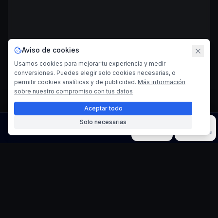
Aviso de cookies
Usamos cookies para mejorar tu experiencia y medir
conversiones. Puedes elegir solo cookies necesarias, o
permitir cookies analíticas y de publicidad.
Más información
sobre nuestro compromiso con tus datos
Aceptar todo
Solo necesarias
Imagen
Video
Música
Modelos
Herramientas
Generador de Pines
Esmaltados Kawaii