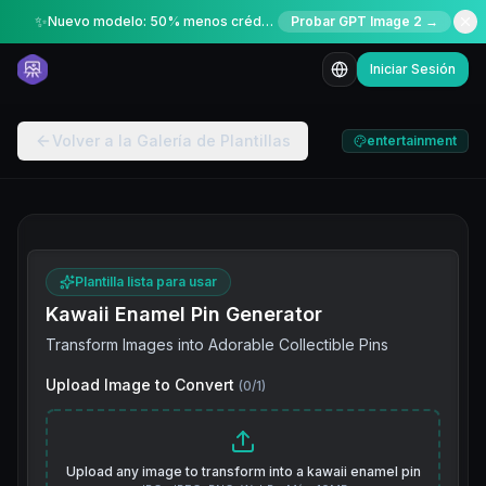
✨
Nuevo modelo: 50% menos créditos por tiempo limitado
Probar GPT Image 2 →
Iniciar Sesión
Volver a la Galería de Plantillas
entertainment
Plantilla lista para usar
Kawaii Enamel Pin Generator
Transform Images into Adorable Collectible Pins
Upload Image to Convert
(
0
/
1
)
Upload any image to transform into a kawaii enamel pin