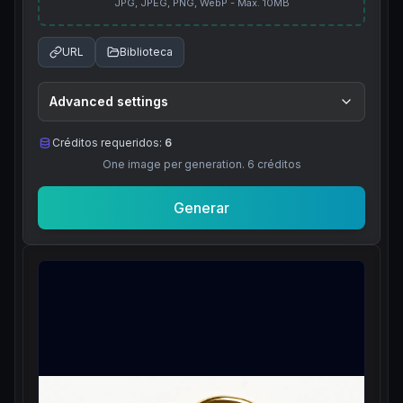
JPG, JPEG, PNG, WebP - Máx. 10MB
URL
Biblioteca
Advanced settings
Créditos requeridos:
6
One image per generation.
6
créditos
Generar