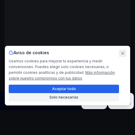
Aviso de cookies
Usamos cookies para mejorar tu experiencia y medir
conversiones. Puedes elegir solo cookies necesarias, o
permitir cookies analíticas y de publicidad.
Más información
sobre nuestro compromiso con tus datos
Aceptar todo
Solo necesarias
Imagen
Video
Música
Modelos
Herramientas