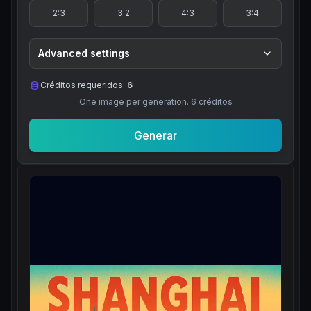
2:3
3:2
4:3
3:4
Advanced settings
Créditos requeridos:
6
One image per generation.
6
créditos
Generar