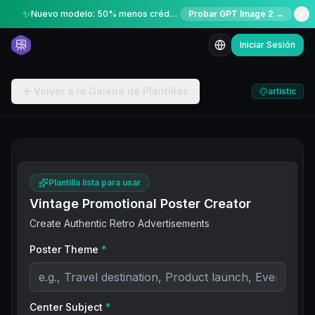
✨
Nuevo modelo: 50% menos créditos por tiempo limitado
Probar GPT Image 2 →
Iniciar Sesión
Volver a la Galería de Plantillas
artistic
Plantilla lista para usar
Vintage Promotional Poster Creator
Create Authentic Retro Advertisements
Poster Theme
*
Center Subject
*