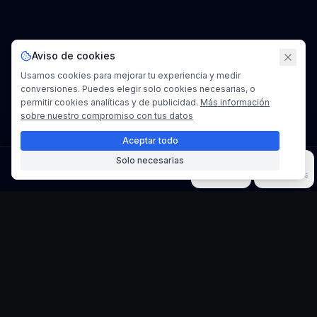
Aviso de cookies
Usamos cookies para mejorar tu experiencia y medir
conversiones. Puedes elegir solo cookies necesarias, o
permitir cookies analíticas y de publicidad.
Más información
sobre nuestro compromiso con tus datos
Aceptar todo
Solo necesarias
Imagen
Video
Música
Modelos
Herramientas
Flux Context
es un servicio de software comercial con ánimo de
lucro operado por
POSIBENEFIT LTD
.
N.º de empresa
15723778
Verificar registro
support@flux-context.org