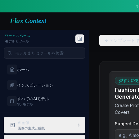
Flux Context
ワークスペース
テンプレート
モデルとツール
モデルやツールを検索
ホーム
すぐに使
インスピレーション
Fashion
Generat
すべてのAIモデル
38 モデル
Create Pro
Covers
AI画像
Subject De
画像の生成と編集