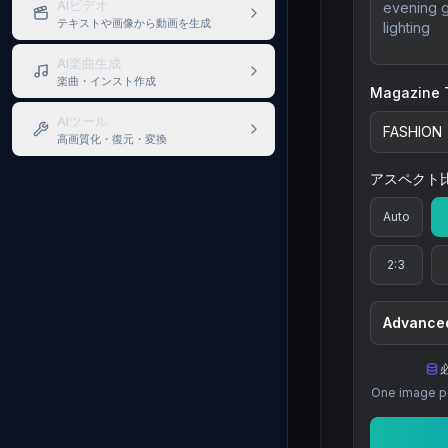
AIビデオ
テキストや画像から動画を生成
AI楽曲生成
楽曲・インスト作成
Magazine T
AIツール
高画質化・復元・変換
アスペクト
Auto
2:3
Advanced
One image pe