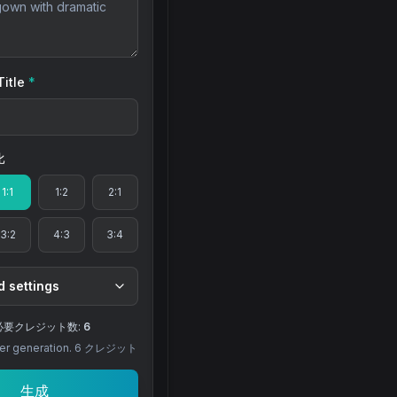
itle
*
比
1:1
1:2
2:1
3:2
4:3
3:4
 settings
必要クレジット数:
6
r generation.
6
クレジット
生成