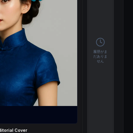
履歴がま
だありま
せん
itorial Cover