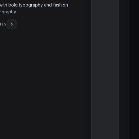
with bold typography and fashion
ography
1
/
2