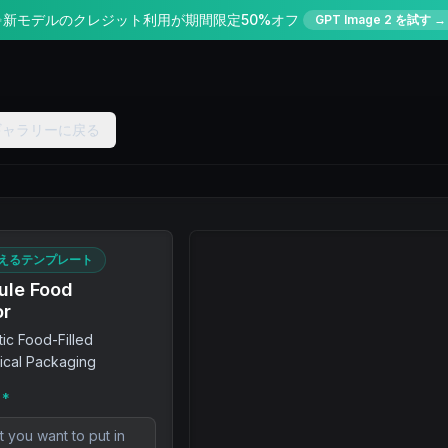
✨
新モデルのクレジット利用が期間限定50%オフ
GPT Image 2 を試す →
ギャラリーに戻る
えるテンプレート
sule Food
or
tic Food-Filled
ical Packaging
*