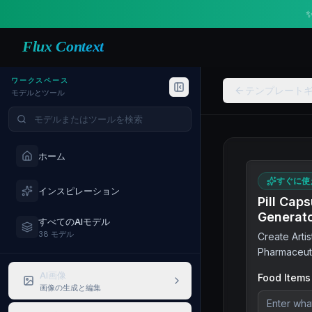
Flux Context
ワークスペース
テンプレート
モデルとツール
モデルやツールを検索
ホーム
すぐに使
インスピレーション
Pill Cap
Generat
すべてのAIモデル
38 モデル
Create Artis
Pharmaceut
AI画像
Food Items
画像の生成と編集