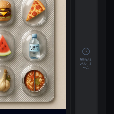
履歴がま
だありま
せん