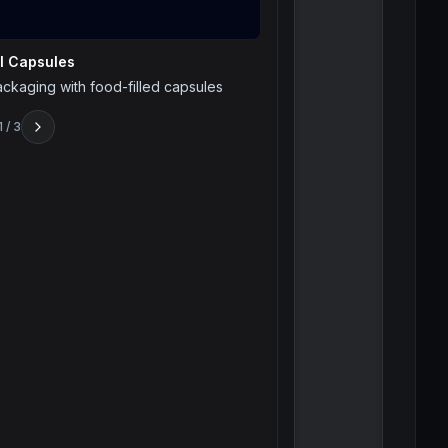
ll Capsules
ckaging with food-filled capsules
1
/
3