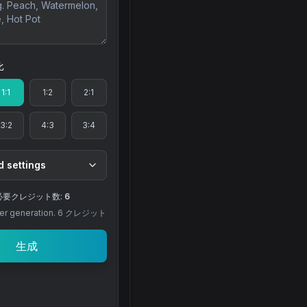
比
1:1
1:2
2:1
3:2
4:3
3:4
 settings
必要クレジット数:
6
r generation.
6
クレジット
生成