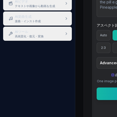
AIビデオ
テキストや画像から動画を生成
AI楽曲生成
楽曲・インスト作成
アスペクト
AIツール
Auto
高画質化・復元・変換
2:3
Advanced
One image pe