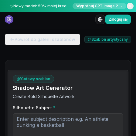
✨
Nowy model: 50% mniej kredytów przez ograniczony czas
Wypróbuj GPT Image 2 →
Zaloguj się
Powrót do galerii szablonów
Szablon artystyczny
Gotowy szablon
Shadow Art Generator
Create Bold Silhouette Artwork
Silhouette Subject
*