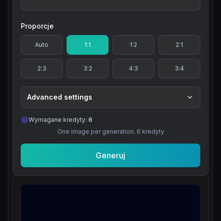
Proporcje
Auto
1:1
1:2
2:1
2:3
3:2
4:3
3:4
Advanced settings
Wymagane kredyty:
6
One image per generation.
6
kredyty
Generuj