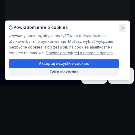
Powiadomienie o cookies
Używamy cookies, aby ulepszyć Twoje doświadczenie
użytkownika i mierzyć konwersje. Możesz wybrać wyłącznie
niezbędne cookies, albo zezwolić na cookies analityczne i
cookies reklamowe.
Dowiedz się więcej o ochronie danych
Akceptuj wszystkie cookies
Tylko niezbędne
Obraz
Wideo
Muzyka
Modele
Narzędzia
Generator sztuki cieni
Stwórz odważne dzieła sztuki w siluetach