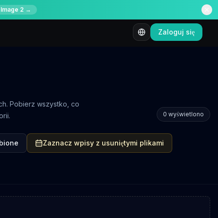
 Image 2 →
Zaloguj się
ch. Pobierz wszystko, co
0
wyświetlono
rii.
bione
Zaznacz wpisy z usuniętymi plikami