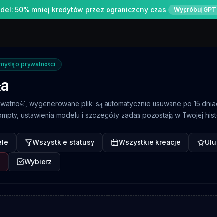
el: 50% mniej kredytów przez ograniczony czas
Wypróbuj GPT
yślą o prywatności
ła
ywatność, wygenerowane pliki są automatycznie usuwane po 15 dnia
pty, ustawienia modelu i szczegóły zadań pozostają w Twojej histo
ele
Wszystkie statusy
Wszystkie kreacje
Ulu
Wybierz