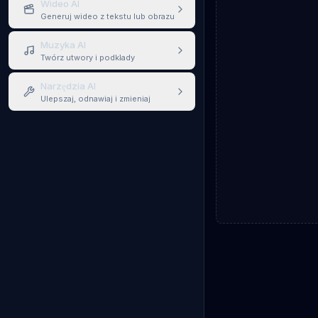
Wideo AI
Generuj wideo z tekstu lub obrazu
Muzyka AI
Twórz utwory i podkłady
Narzędzia AI
Ulepszaj, odnawiaj i zmieniaj