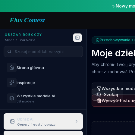
✨
Nowy mod
Flux Context
OBSZAR ROBOCZY
Przechowywanie z m
Modele i narzędzia
Szukaj modeli i narzędzi
Moje dzie
Aby chronić Twoją pr
Strona główna
chcesz zachować. Prom
Inspiracje
Wszystkie mod
Szukaj
Wszystkie modele AI
Wyczyść historię
38 modele
Obraz AI
Generuj i edytuj obrazy