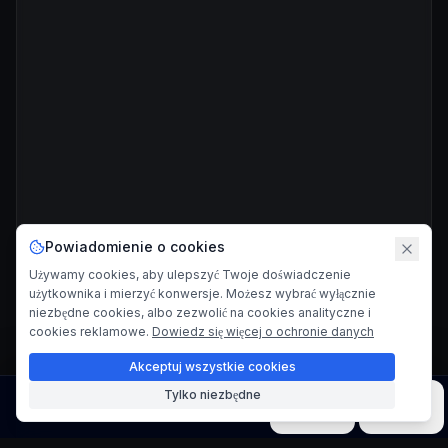
Powiadomienie o cookies
Używamy cookies, aby ulepszyć Twoje doświadczenie
użytkownika i mierzyć konwersje. Możesz wybrać wyłącznie
niezbędne cookies, albo zezwolić na cookies analityczne i
cookies reklamowe.
Dowiedz się więcej o ochronie danych
Akceptuj wszystkie cookies
Tylko niezbędne
Obraz
Wideo
Muzyka
Modele
Narzędzia