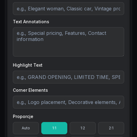
Text Annotations
Highlight Text
Corner Elements
Proporcje
Auto
1:1
1:2
2:1