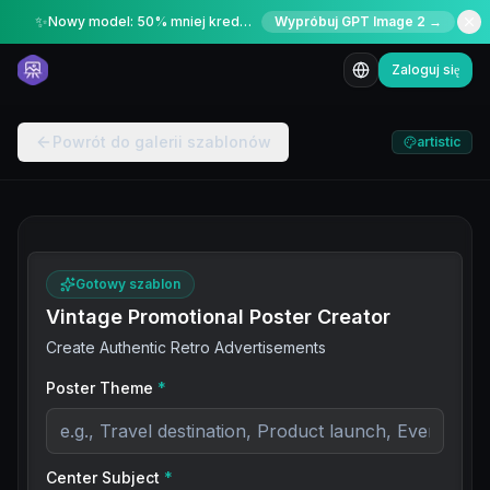
✨
Nowy model: 50% mniej kredytów przez ograniczony czas
Wypróbuj GPT Image 2 →
Zaloguj się
Powrót do galerii szablonów
artistic
Gotowy szablon
Vintage Promotional Poster Creator
Create Authentic Retro Advertisements
Poster Theme
*
Center Subject
*