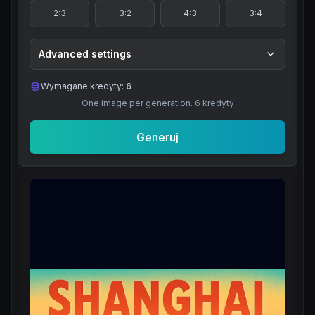
2:3
3:2
4:3
3:4
Advanced settings
Wymagane kredyty:
6
One image per generation.
6
kredyty
Generuj