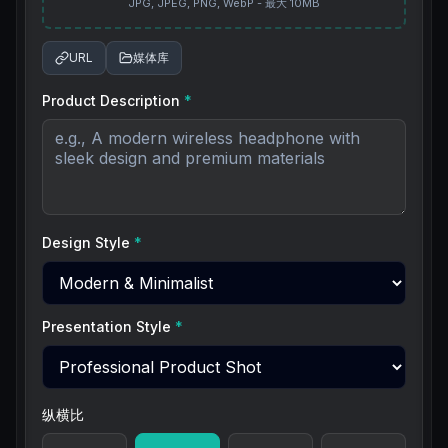
JPG, JPEG, PNG, WebP - 最大 10MB
URL
媒体库
Product Description
*
Design Style
*
Presentation Style
*
纵横比