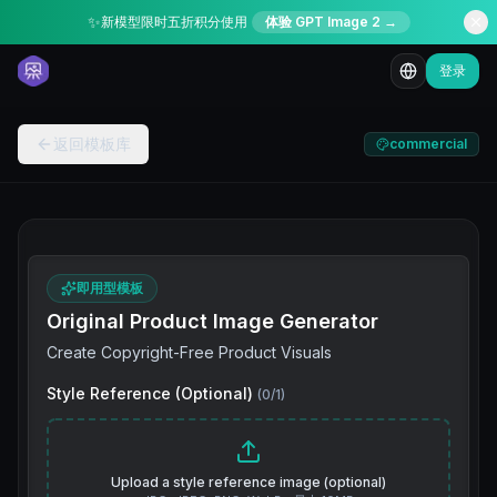
✨
新模型限时五折积分使用
体验 GPT Image 2 →
登录
返回模板库
commercial
即用型模板
Original Product Image Generator
Create Copyright-Free Product Visuals
Style Reference (Optional)
(
0
/
1
)
Upload a style reference image (optional)