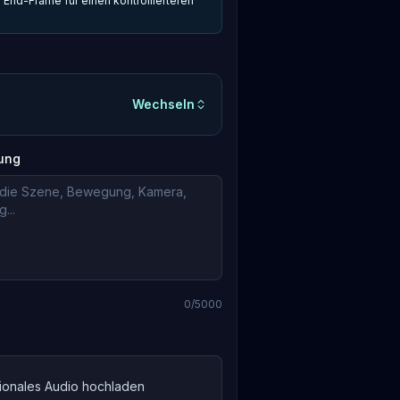
 End-Frame für einen kontrollierteren
Wechseln
ung
0
/5000
ionales Audio hochladen