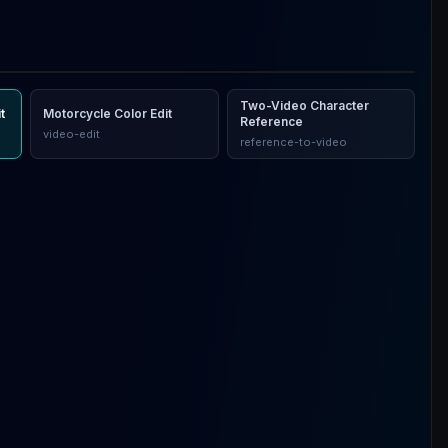
Two-Video Character
t
Motorcycle Color Edit
Reference
video-edit
reference-to-video
trait
in golden hour rim light, hair drifting in slow motion.