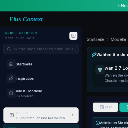
✨
Neu
Flux Context
ARBEITSBEREICH
Modelle und Tools
Startseite
Modelle
Modelle und Tools suchen
Wählen Sie den
Startseite
wan 2.7 L
Wählen Sie di
Inspiration
Charakterprä
Alle KI-Modelle
38 Modelle
Text
KI-Bild
Bilder erstellen und bearbeiten
Animieren Sie ei