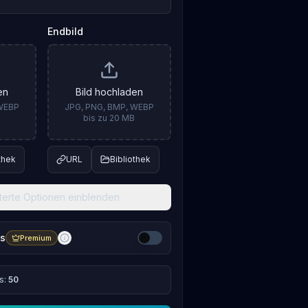
Endbild
en
Bild hochladen
 WEBP
JPG, PNG, BMP, WEBP
B
bis zu 20 MB
thek
URL
Bibliothek
terte Optionen einblenden
us
Premium
s:
50