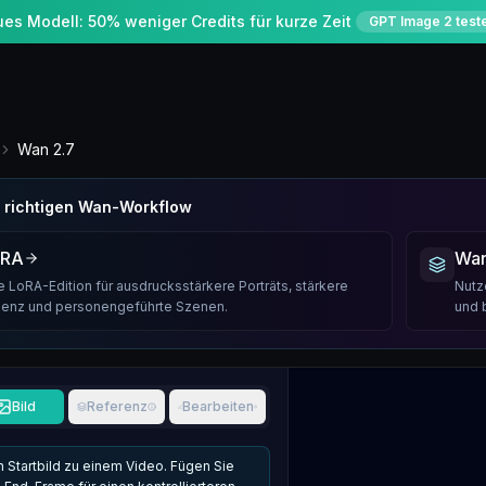
es Modell: 50% weniger Credits für kurze Zeit
GPT Image 2 test
Wan 2.7
 richtigen Wan-Workflow
oRA
Wan
e LoRA-Edition für ausdrucksstärkere Porträts, stärkere
Nutz
senz und personengeführte Szenen.
und 
Bild
Referenz
Bearbeiten
n Startbild zu einem Video. Fügen Sie