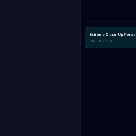
Extreme Close-Up Portrai
text-to-video
Extreme Close-Up Por
Extreme close-up portrait 