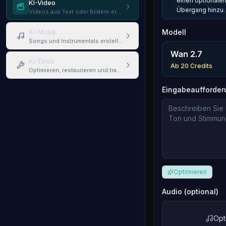
einen optionalen
KI-Video
Übergang hinzu.
Videos aus Text oder Bildern erstellen
KI-Musik
Modell
Songs und Instrumentals erstellen
Wan 2.7
KI-Tools
Ab
20
Credits
Optimieren, restaurieren und transformieren
Eingabeaufforder
Optimieren
Audio (optional)
Opt