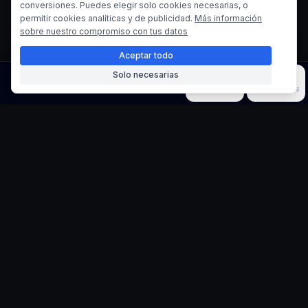
conversiones. Puedes elegir solo cookies necesarias, o
permitir cookies analíticas y de publicidad.
Más información
sobre nuestro compromiso con tus datos
Aceptar todo
Solo necesarias
Imagen
Video
Música
Modelos
Herramientas
Generador de Retratos
de Doble Exposición
Fusionar personajes con sus mundos
Crea impresionantes retratos de doble
exposición que combinan perfectamente