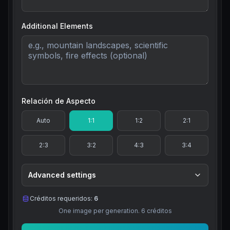
Additional Elements
Relación de Aspecto
Auto
1:1
1:2
2:1
2:3
3:2
4:3
3:4
Advanced settings
Créditos requeridos:
6
One image per generation.
6
créditos