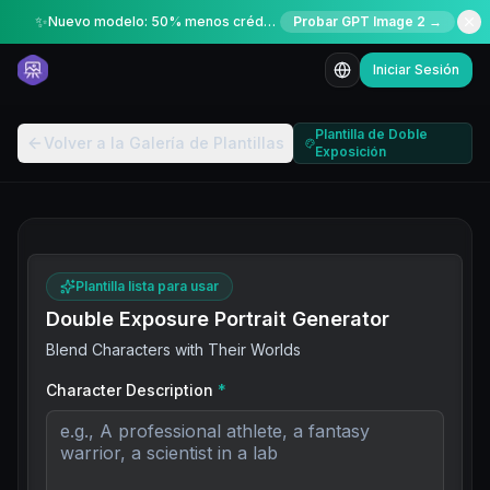
✨
Nuevo modelo: 50% menos créditos por tiempo limitado
Probar GPT Image 2 →
Iniciar Sesión
Plantilla de Doble
Volver a la Galería de Plantillas
Exposición
Plantilla lista para usar
Double Exposure Portrait Generator
Blend Characters with Their Worlds
Character Description
*