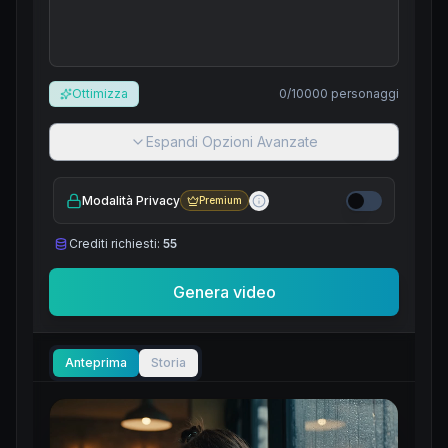
Ottimizza
0
/
10000
personaggi
Espandi Opzioni Avanzate
Modalità Privacy
Premium
Crediti richiesti:
55
Genera video
Anteprima
Storia