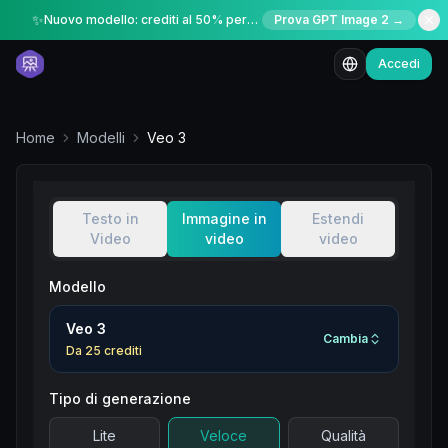
✨
Nuovo modello: crediti al 50% per un periodo limitato
Prova GPT Image 2 →
Accedi
Home
Modelli
Veo 3
Testo in
Immagine in
Estendi
Video
video
video
Modello
Veo 3
Cambia
Da
25
crediti
Tipo di generazione
Lite
Veloce
Qualità