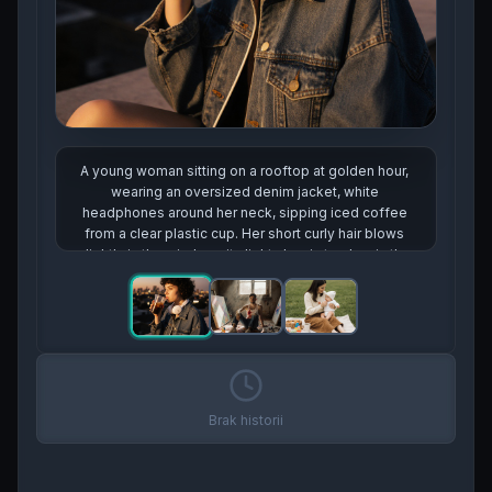
A man in his 20s sitting on a messy art studio floor, 
surrounded by unfinished canvases and paint tubes. 
He wears a white tank top stained with color, and 
ripped jeans. Sunlight pours through a dusty window, 
casting shadows across the floor.
Brak historii