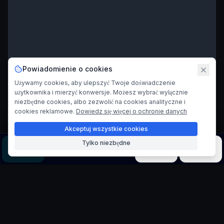
Powiadomienie o cookies
Używamy cookies, aby ulepszyć Twoje doświadczenie
użytkownika i mierzyć konwersje. Możesz wybrać wyłącznie
niezbędne cookies, albo zezwolić na cookies analityczne i
cookies reklamowe.
Dowiedz się więcej o ochronie danych
Akceptuj wszystkie cookies
Tylko niezbędne
Obraz
Wideo
Muzyka
Modele
Narzędzia
FLUX 1.1 Pro Ultra:
Profesjonalne