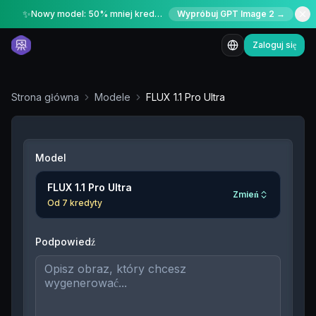
✨
Nowy model: 50% mniej kredytów przez ograniczony czas
Wypróbuj GPT Image 2 →
Zaloguj się
Strona główna
Modele
FLUX 1.1 Pro Ultra
Model
FLUX 1.1 Pro Ultra
Zmień
Od
7
kredyty
Podpowiedź