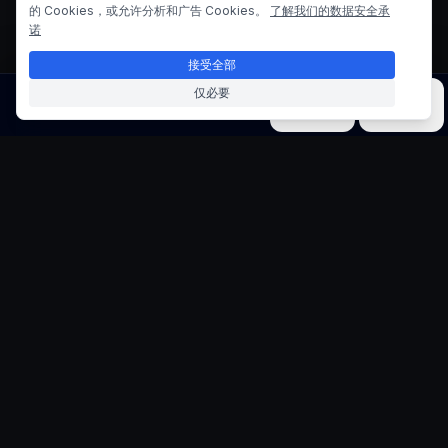
的 Cookies，或允许分析和广告 Cookies。
了解我们的数据安全承
诺
接受全部
仅必要
图片
视频
音乐
模型
工具
虚构推文生成器
创造富有想象力的社交媒体内容
生成创意虚构推文，来自历史人物、名人或虚
构场景。非常适合讲故事、教育、幽默和创意
内容项目。