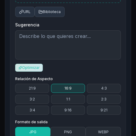
URL
Biblioteca
Sugerencia
Optimizar
Relación de Aspecto
21:9
16:9
4:3
3:2
1:1
2:3
3:4
9:16
9:21
Formato de salida
JPG
PNG
WEBP