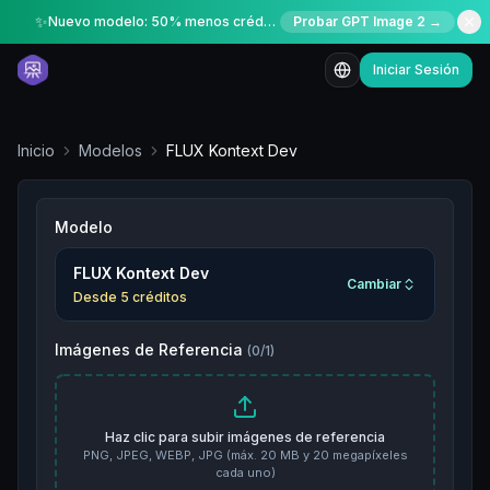
✨
Nuevo modelo: 50% menos créditos por tiempo limitado
Probar GPT Image 2 →
Iniciar Sesión
Inicio
Modelos
FLUX Kontext Dev
Modelo
FLUX Kontext Dev
Cambiar
Desde
5
créditos
Imágenes de Referencia
(
0
/
1
)
Haz clic para subir imágenes de referencia
PNG, JPEG, WEBP, JPG (máx. 20 MB y 20 megapíxeles
cada uno)