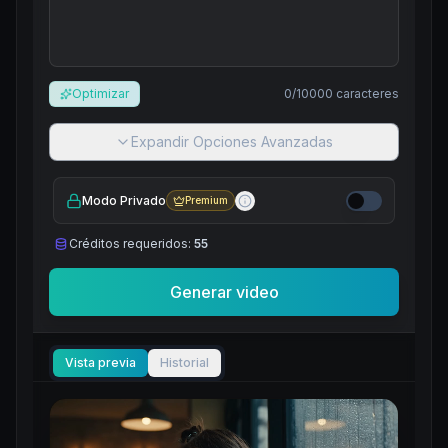
Optimizar
0
/
10000
caracteres
Expandir Opciones Avanzadas
Modo Privado
Premium
Créditos requeridos:
55
Generar video
Vista previa
Historial