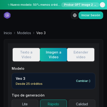
✨
Nuevo modelo: 50% menos créditos por tiempo limitado
Probar GPT Image 2 →
Iniciar Sesión
Inicio
Modelos
Veo 3
Texto a
Imagen a
Extender
Video
Video
vídeo
Modelo
Veo 3
Cambiar
Desde
25
créditos
Tipo de generación
Lite
Rápido
Calidad