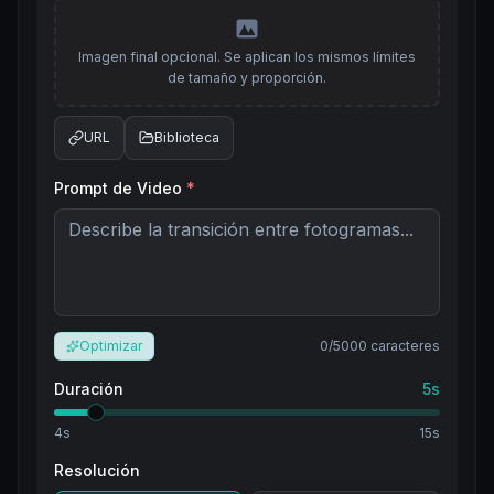
Imagen final opcional. Se aplican los mismos límites
de tamaño y proporción.
URL
Biblioteca
Prompt de Video
*
Optimizar
0
/5000
caracteres
Duración
5
s
4
s
15
s
Resolución