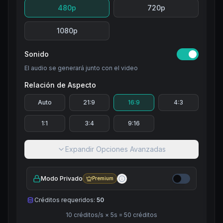
480p
720p
1080p
Sonido
El audio se generará junto con el video
Relación de Aspecto
Auto
21:9
16:9
4:3
1:1
3:4
9:16
Expandir Opciones Avanzadas
Modo Privado
Premium
Créditos requeridos:
50
10
créditos/s
×
5
s =
50
créditos