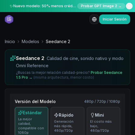
✨
Nuevo modelo: 50% menos créditos por tiempo limitado
Probar GPT Image 2 →
Iniciar Sesión
Inicio
Modelos
Seedance 2
Seedance 2
Calidad de cine, sonido nativo y modo
Omni Reference
¿Buscas la mejor relación calidad-precio?
Probar Seedance
1.5 Pro
→
(
misma arquitectura, menor costo
)
Versión del Modelo
480p / 720p / 1080p
Estándar
Rápido
Mini
La mejor
Generación
El costo más
calidad,
más rápida,
bajo,
compatible con
480p/720p
480p/720p
1080p