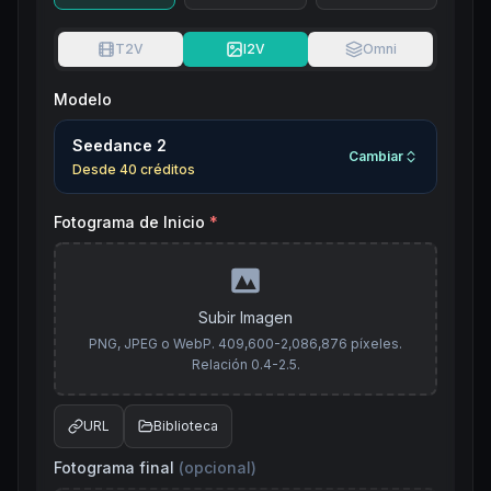
T2V
I2V
Omni
Modelo
Seedance 2
Cambiar
Desde
40
créditos
Fotograma de Inicio
*
Subir Imagen
PNG, JPEG o WebP. 409,600-2,086,876 píxeles.
Relación 0.4-2.5.
URL
Biblioteca
Fotograma final
(
opcional
)