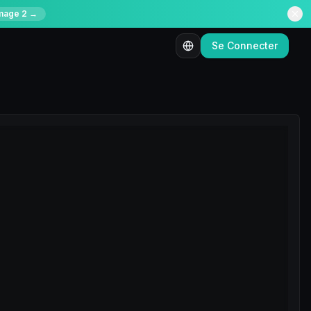
mage 2 →
Se Connecter