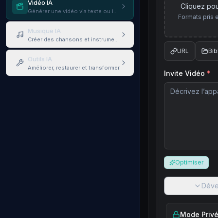
Vidéo IA
Cliquez pou
Générer une vidéo via texte ou image
Formats pris 
Musique IA
Créer des chansons et instrumentaux
URL
Bib
Outils IA
Améliorer, restaurer et transformer
Invite Vidéo
*
Optimiser
Déve
Mode Priv