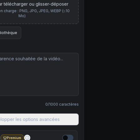
r télécharger ou glisser-déposer
en charge : PNG, JPG, JPEG, WEBP (≤10
Mo)
liothèque
0
/1000
caractères
lopper les options avancées
é
Premium