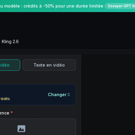
 modèle : crédits à -50% pour une durée limitée
Essayer GPT I
Kling 2.6
vidéo
Texte en vidéo
Changer
rédits
ence
*