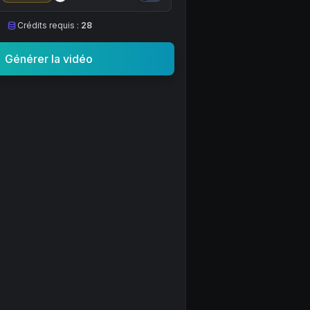
Crédits requis :
28
Générer la vidéo