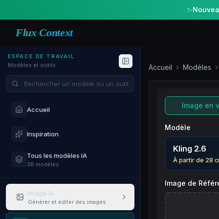
✨
Nouveau
Flux Context
ESPACE DE TRAVAIL
Modèles et outils
Accueil
Modèles
Rechercher des modèles et outils
Image en 
Accueil
Modèle
Inspiration
Kling 2.6
Tous les modèles IA
À partir de
28
c
38 modèles
Image de Référ
Image IA
Générer et éditer des images