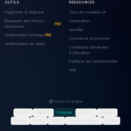
OUTILS
RESSOURCES
Supprimer le filigrane
Tous les modèles IA
Restaurer des Photos
Tarification
Hot
Anciennes
Société
Améliorateur d'Image
Hot
Confiance et Sécurité
Améliorateur de vidéo
Conditions Générales
d'Utilisation
Politique de confidentialité
FAQ
Choisir la Langue
English
简体中文
Français
Deutsch
Español
Italiano
日本語
한국어
Português (Brasil)
Polski