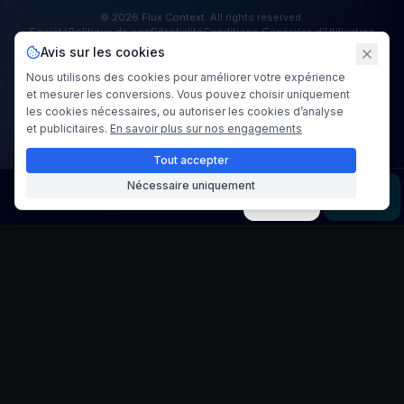
©
2026
Flux Context
. All rights reserved.
Société
Politique de confidentialité
Conditions Générales d'Utilisation
Avis sur les cookies
Nous utilisons des cookies pour améliorer votre expérience
et mesurer les conversions. Vous pouvez choisir uniquement
les cookies nécessaires, ou autoriser les cookies d’analyse
et publicitaires.
En savoir plus sur nos engagements
Tout accepter
Nécessaire uniquement
Image
Vidéo
Musique
Modèles
Outils
Flux Context
est un service logiciel commercial à but lucratif opéré
par
POSIBENEFIT LTD
.
N° de société
15723778
Vérifier l'enregistrement
support@flux-context.org