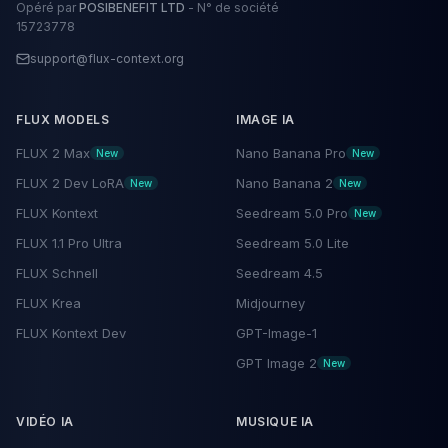
Opéré par
POSIBENEFIT LTD
-
N° de société
15723778
support@flux-context.org
FLUX MODELS
IMAGE IA
FLUX 2 Max
Nano Banana Pro
New
New
FLUX 2 Dev LoRA
Nano Banana 2
New
New
FLUX Kontext
Seedream 5.0 Pro
New
FLUX 1.1 Pro Ultra
Seedream 5.0 Lite
FLUX Schnell
Seedream 4.5
FLUX Krea
Midjourney
FLUX Kontext Dev
GPT-Image-1
GPT Image 2
New
VIDÉO IA
MUSIQUE IA