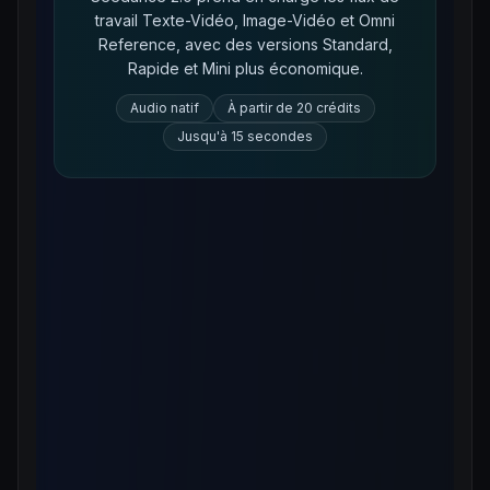
Les nouvelles générations
travail Texte-Vidéo, Image-Vidéo et Omni
Reference, avec des versions Standard,
avec Sora 2 sont terminées
Rapide et Mini plus économique.
Cet espace sert désormais de page de
Audio natif
À partir de 20 crédits
transition. Continuez votre prompt avec
Jusqu'à 15 secondes
Seedance 2.0 pour un audio natif, des
mouvements cinématiques et une capacité
de génération actuellement disponible.
Ouvrir Seedance 2.0