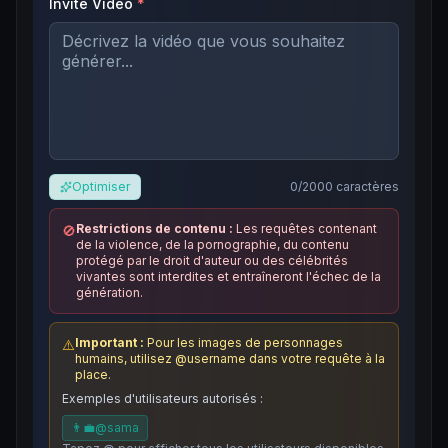
Invite Vidéo
*
Optimiser
0
/2000
caractères
Restrictions de contenu :
Les requêtes contenant
🚫
de la violence, de la pornographie, du contenu
protégé par le droit d'auteur ou des célébrités
vivantes sont interdites et entraîneront l'échec de la
génération.
Important :
Pour les images de personnages
⚠️
humains, utilisez @username dans votre requête à la
place.
Exemples d'utilisateurs autorisés :
👨‍💼
@
sama