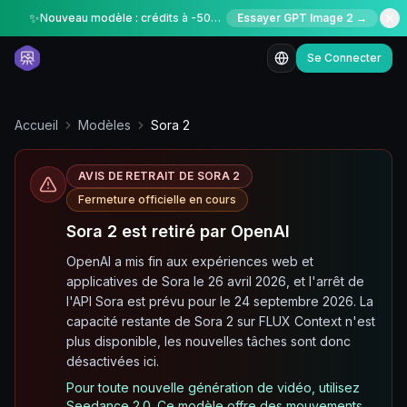
✨
Nouveau modèle : crédits à -50% pour une durée limitée
Essayer GPT Image 2 →
Se Connecter
Accueil
Modèles
Sora 2
AVIS DE RETRAIT DE SORA 2
Fermeture officielle en cours
Sora 2 est retiré par OpenAI
OpenAI a mis fin aux expériences web et
applicatives de Sora le 26 avril 2026, et l'arrêt de
l'API Sora est prévu pour le 24 septembre 2026. La
capacité restante de Sora 2 sur FLUX Context n'est
plus disponible, les nouvelles tâches sont donc
désactivées ici.
Pour toute nouvelle génération de vidéo, utilisez
Seedance 2.0. Ce modèle offre des mouvements