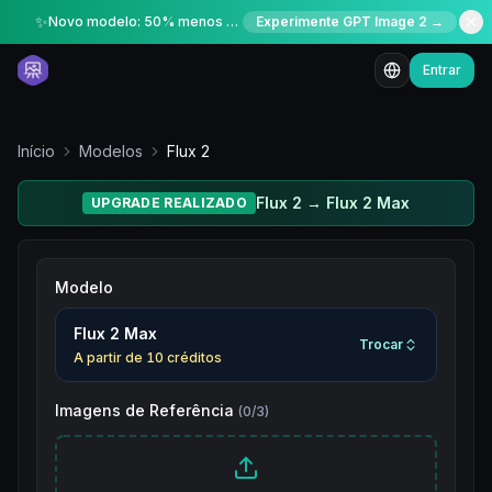
✨
Novo modelo: 50% menos créditos por tempo limitado
Experimente GPT Image 2 →
Entrar
Início
Modelos
Flux 2
Flux 2 → Flux 2 Max
UPGRADE REALIZADO
Modelo
Flux 2 Max
Trocar
A partir de
10
créditos
Imagens de Referência
(
0
/
3
)