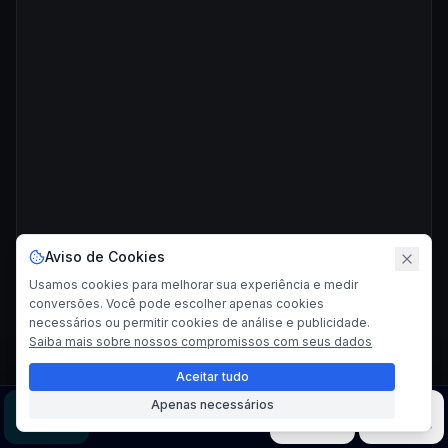
Aviso de Cookies
Usamos cookies para melhorar sua experiência e medir
conversões. Você pode escolher apenas cookies
necessários ou permitir cookies de análise e publicidade.
Saiba mais sobre nossos compromissos com seus dados
Aceitar tudo
Apenas necessários
Imagem
Vídeo
Música
Modelos
Ferramentas