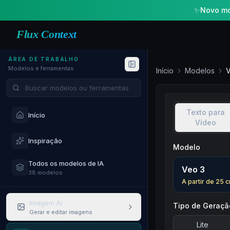
✨
Novo mo
Flux Context
ÁREA DE TRABALHO
Modelos e ferramentas
Início
Modelos
V
Buscar modelos e ferramentas
Texto para
Início
Vídeo
Inspiração
Modelo
Todos os modelos de IA
Veo 3
38 modelos
A partir de
25
c
Imagem AI
Tipo de Geraçã
Gerar e editar imagens
Lite