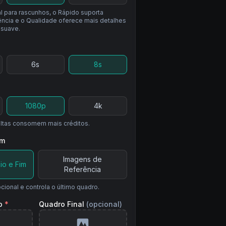
l para rascunhos, o Rápido suporta
ncia e o Qualidade oferece mais detalhes
 suave.
6
s
8
s
1080p
4k
ltas consomem mais créditos.
em
Imagens de
io e Fim
Referência
cional e controla o último quadro.
o
*
Quadro Final
(opcional)