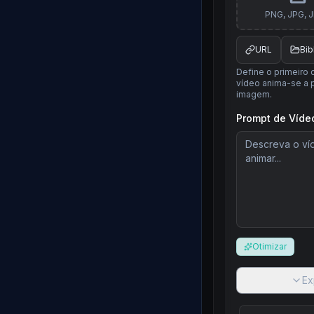
PNG, JPG, 
URL
Bib
Define o primeiro 
vídeo anima-se a p
imagem.
Prompt de Víde
Otimizar
Ex