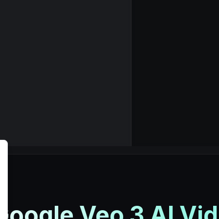
Google
Veo 3
AI Vid