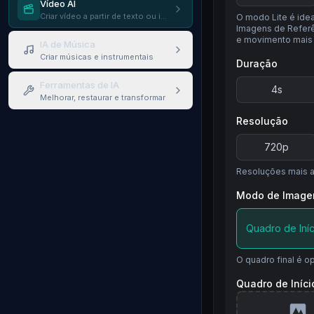
Vídeo AI
Criar vídeo a partir de texto ou imagens
O modo Lite é idea
Imagens de Referê
e movimento mais
IA de Música
Criar músicas e instrumentais
Duração
Ferramentas de IA
4
s
Melhorar, restaurar e transformar
Resolução
720p
Resoluções mais a
Modo de Imag
Quadro de Iníc
O quadro final é op
Quadro de Iníci