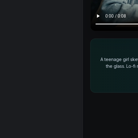
A teenage girl ske
the glass. Lo-fi