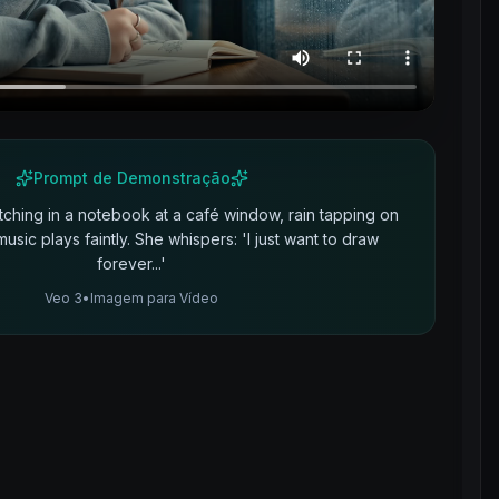
Prompt de Demonstração
tching in a notebook at a café window, rain tapping on
 music plays faintly. She whispers: 'I just want to draw
forever...'
Veo 3
•
Imagem para Vídeo