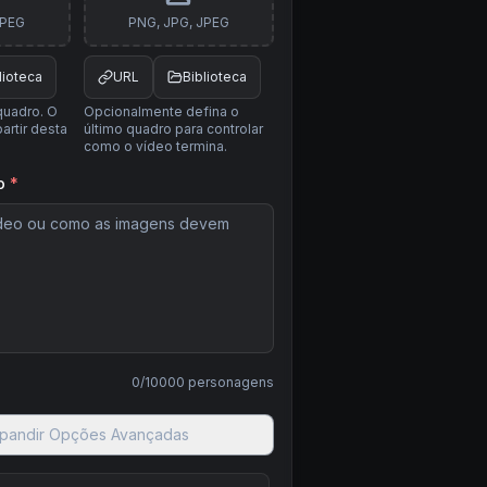
JPEG
PNG, JPG, JPEG
lioteca
URL
Biblioteca
quadro. O
Opcionalmente defina o
artir desta
último quadro para controlar
como o vídeo termina.
o
*
0
/
10000
personagens
pandir Opções Avançadas