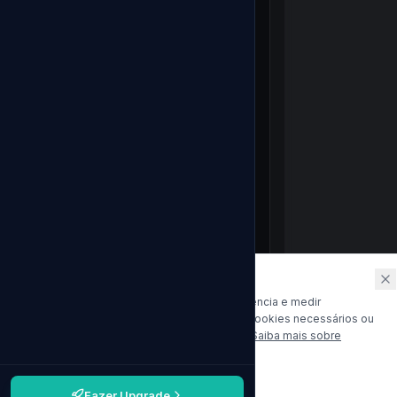
Aviso de Cookies
Usamos cookies para melhorar sua experiência e medir
conversões. Você pode escolher apenas cookies necessários ou
permitir cookies de análise e publicidade.
Saiba mais sobre
nossos compromissos com seus dados
Apenas necessários
Aceitar tudo
Fazer Upgrade