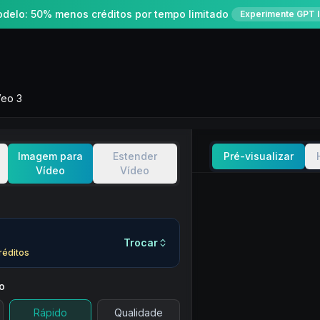
delo: 50% menos créditos por tempo limitado
Experimente GPT 
eo 3
Imagem para
Estender
Pré-visualizar
Vídeo
Vídeo
Trocar
réditos
o
Rápido
Qualidade