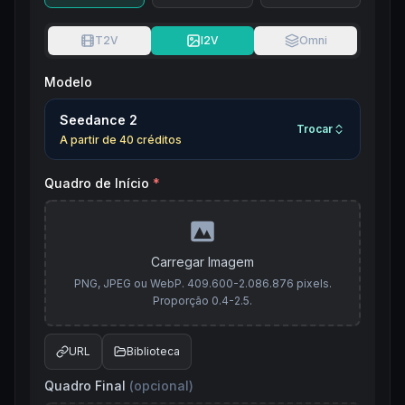
T2V
I2V
Omni
Modelo
Seedance 2
Trocar
A partir de
40
créditos
Quadro de Início
*
Carregar Imagem
PNG, JPEG ou WebP. 409.600-2.086.876 pixels.
Proporção 0.4-2.5.
URL
Biblioteca
Quadro Final
(
opcional
)