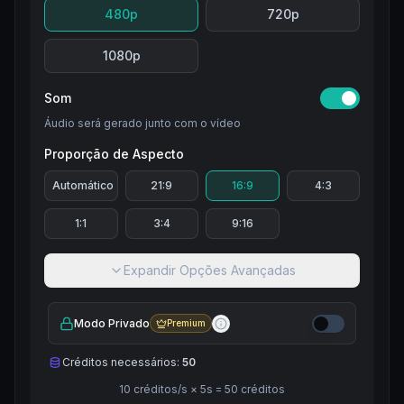
480p
720p
1080p
Som
Áudio será gerado junto com o vídeo
Proporção de Aspecto
Automático
21:9
16:9
4:3
1:1
3:4
9:16
Expandir Opções Avançadas
Modo Privado
Premium
Créditos necessários:
50
10
créditos/s
×
5
s =
50
créditos