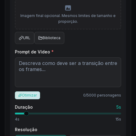
Imagem final opcional. Mesmos limites de tamanho e
proporção.
URL
Biblioteca
Prompt de Vídeo
*
Otimizar
0
/5000
personagens
Duração
5
s
4
s
15
s
Resolução