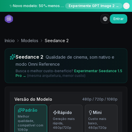
✨
Novo modelo: 50% menos créditos por tempo limitado
Experimente GPT Image 2 →
Entrar
Início
Modelos
Seedance 2
Seedance 2
Qualidade de cinema, som nativo e
modo Omni Reference
Busca o melhor custo-benefício?
Experimentar Seedance 1.5
Pro
→
(
mesma arquitetura, menor custo
)
Versão do Modelo
480p / 720p / 1080p
Padrão
Rápido
Mini
Melhor
Geração mais
Custo mais
qualidade,
rápida,
baixo,
compatível com
480p/720p
480p/720p
1080p